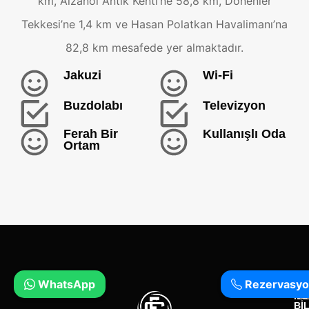
km, Aizanoi Antik Kenti’ne 58,8 km, Dönenler
Tekkesi’ne 1,4 km ve Hasan Polatkan Havalimanı’na
82,8 km mesafede yer almaktadır.
Jakuzi
Wi-Fi
Buzdolabı
Televizyon
Ferah Bir
Kullanışlı Oda
Ortam
WhatsApp
Rezervasyo
KO
İL
Bİ